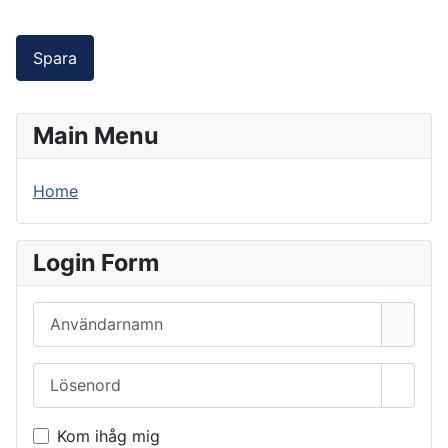
Spara
Main Menu
Home
Login Form
Användarnamn
Lösenord
Visa l
Kom ihåg mig